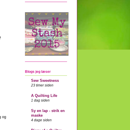
!
Blogs jeg læser
Sew Sweetness
23 timer siden
A Quilting Life
1 dag siden
Sy en lap - strik en
maske
g og
4 dage siden