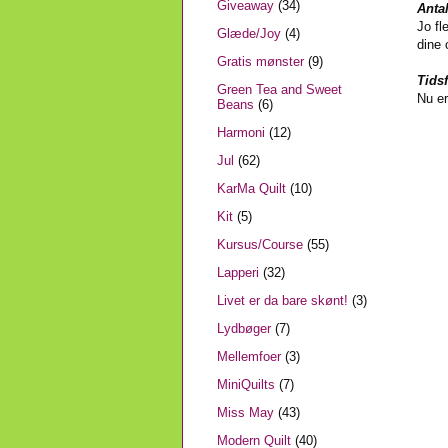
Giveaway
(34)
Anta
Jo fl
Glæde/Joy
(4)
dine 
Gratis mønster
(9)
Tidsf
Green Tea and Sweet
Nu er
Beans
(6)
Harmoni
(12)
Jul
(62)
KarMa Quilt
(10)
Kit
(5)
Kursus/Course
(55)
Lapperi
(32)
Livet er da bare skønt!
(3)
Lydbøger
(7)
Mellemfoer
(3)
MiniQuilts
(7)
Miss May
(43)
Modern Quilt
(40)