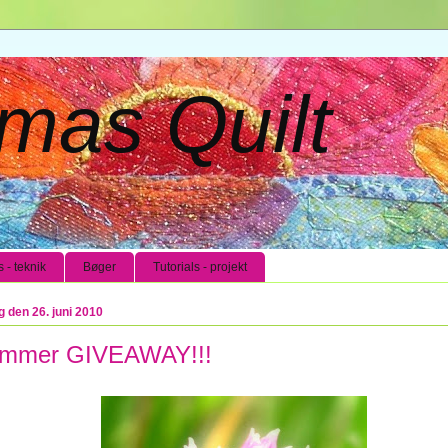
mas Quilt
s - teknik
Bøger
Tutorials - projekt
g den 26. juni 2010
mmer GIVEAWAY!!!