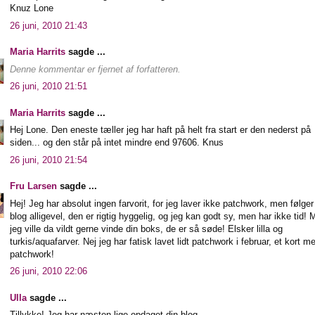
Knuz Lone
26 juni, 2010 21:43
Maria Harrits
sagde ...
Denne kommentar er fjernet af forfatteren.
26 juni, 2010 21:51
Maria Harrits
sagde ...
Hej Lone. Den eneste tæller jeg har haft på helt fra start er den nederst på
siden... og den står på intet mindre end 97606. Knus
26 juni, 2010 21:54
Fru Larsen
sagde ...
Hej! Jeg har absolut ingen farvorit, for jeg laver ikke patchwork, men følger
blog alligevel, den er rigtig hyggelig, og jeg kan godt sy, men har ikke tid!
jeg ville da vildt gerne vinde din boks, de er så søde! Elsker lilla og
turkis/aquafarver. Nej jeg har fatisk lavet lidt patchwork i februar, et kort m
patchwork!
26 juni, 2010 22:06
Ulla
sagde ...
Tillykke! Jeg har næsten lige opdaget din blog.