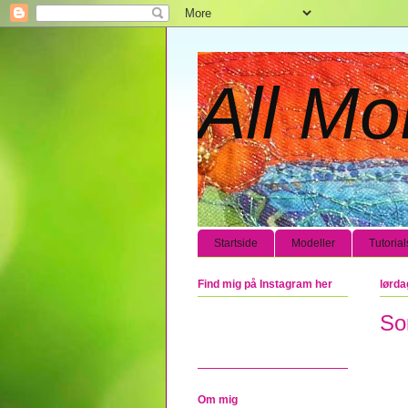
All Mo
Startside
Modeller
Tutorial
Find mig på Instagram her
lørda
So
Om mig