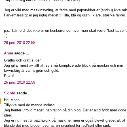
Jeg er vild med maskinsyning, at fedte med papstykker er (endnu) ikke mi
Farvemæssigt er jeg rigtig meget til lilla, blå og grøn i klare, stærke farver.
p.s. Tak fordi det ikke er en konkurrence, hvor man skal være "fast læser".
:-)
26 juni, 2010 22:58
Anna
sagde ...
Grattis och grattis igen!
Jag gillar mest av allt att sy små komplicerade block på maskin och min
favvisfärg är varmt grön och guld.
Kram!
26 juni, 2010 22:59
Skjold
sagde ...
Hej Maria
Tillykke med de mange indlæg.
Jeg henter utrolig meget inspiration på din blog. Der er altid fyldt med gode
ideer.
Jeg er nu mest til patchwork på maskine, men er også blevet grebet af, at
blande det med broderi.Jeg har en svaghed for rød/sort eller pink.