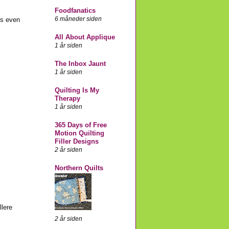
Foodfanatics
6 måneder siden
ts even
All About Applique
1 år siden
The Inbox Jaunt
1 år siden
Quilting Is My
Therapy
1 år siden
365 Days of Free
Motion Quilting
Filler Designs
2 år siden
Northern Quilts
llere
2 år siden