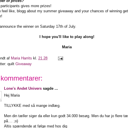
er of prices?
participants gives more prizes!
u feel like, blogg about my summer giveaway and your chances of winning ge
r!
l announce the winner on Saturday 17th of July.
I hope you'll like to play along!
Maria
endt af
Maria Harrits
kl.
21.28
tter: quilt
Giveaway
 kommentarer:
Lone's Andet Univers
sagde ...
Hej Maria
TILLYKKE med så mange indlæg.
Men din tæller siger da eller kun godt 34.000 besøg. Men du har jo flere tæ
på.... ;o)
Altis spændende at følge med hos dig