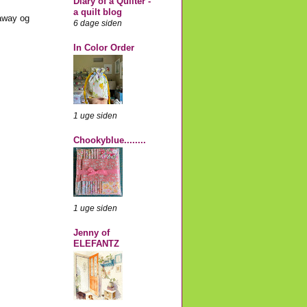
Diary of a Quilter -
a quilt blog
eaway og
6 dage siden
In Color Order
1 uge siden
Chookyblue........
1 uge siden
Jenny of
ELEFANTZ