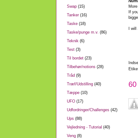
Numb
Swap
(15)
More 
If yo
Tanker
(16)
bigge
Taske
(18)
I wil
Taske/punge m.v.
(86)
Teknik
(6)
Test
(3)
Til bordet
(23)
Inds
Tilbehør/notions
(28)
Etike
Tråd
(9)
60
Træf/Udstilling
(40)
Tæppe
(10)
UFO
(17)
Udfordringer/Challenges
(42)
Ups
(88)
Vejledning - Tutorial
(40)
Veng
(8)