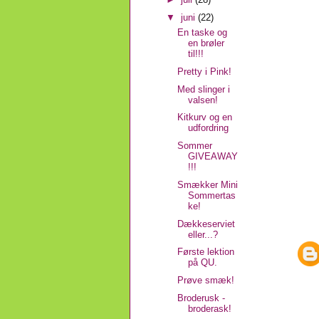
▼
juni
(22)
En taske og
en brøler
til!!!
Pretty i Pink!
Med slinger i
valsen!
Kitkurv og en
udfordring
Sommer
GIVEAWAY
!!!
Smækker Mini
Sommertas
ke!
Dækkeserviet
eller...?
Første lektion
på QU.
Prøve smæk!
Broderusk -
broderask!