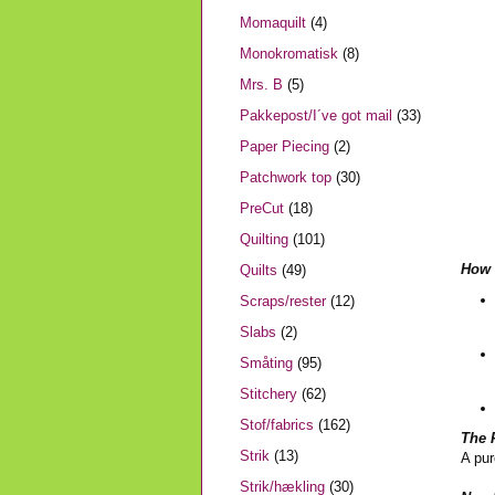
Momaquilt
(4)
Monokromatisk
(8)
Mrs. B
(5)
Pakkepost/I´ve got mail
(33)
Paper Piecing
(2)
Patchwork top
(30)
PreCut
(18)
Quilting
(101)
How t
Quilts
(49)
Scraps/rester
(12)
Slabs
(2)
Småting
(95)
Stitchery
(62)
Stof/fabrics
(162)
The 
Strik
(13)
A pur
Strik/hækling
(30)