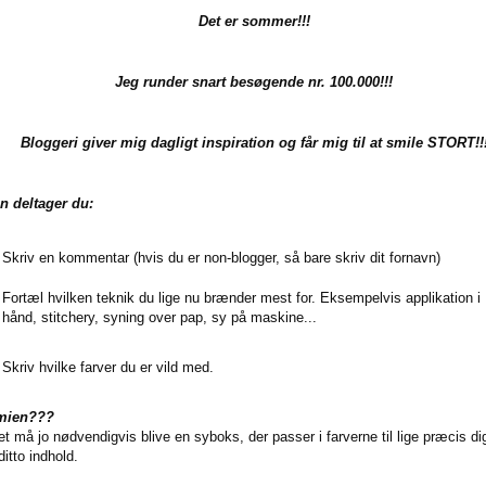
Det er sommer!!!
Jeg runder snart besøgende nr. 100.000!!!
Bloggeri giver mig dagligt inspiration og får mig til at smile STORT!!
n deltager du:
Skriv en kommentar (hvis du er non-blogger, så bare skriv dit fornavn)
Fortæl hvilken teknik du lige nu brænder mest for. Eksempelvis applikation i
hånd, stitchery, syning over pap, sy på maskine...
Skriv hvilke farver du er vild med.
mien???
et må jo nødvendigvis blive en syboks, der passer i farverne til lige præcis di
itto indhold.