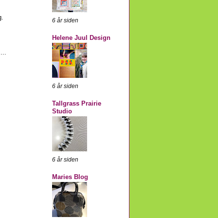
g.
6 år siden
Helene Juul Design
...
6 år siden
Tallgrass Prairie
Studio
6 år siden
Maries Blog