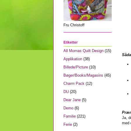
Fru Christoff
Etiketter
All Momas Quilt Design
(15)
Såda
Applikation
(38)
Billede/Picture
(10)
Bøger/Books/Magasins
(45)
Charm Pack
(12)
DU
(20)
Dear Jane
(5)
Demo
(6)
Præ
Familie
(221)
Ja, d
med d
Ferie
(2)