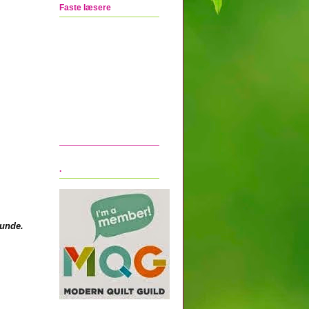
Faste læsere
.
runde.