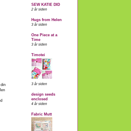
SEW KATIE DID
2 år siden
Hugs from Helen
3 år siden
One Piece at a
Time
3 år siden
Timotei
3 år siden
 din
 Men
design seeds
enclosed
ed
4 år siden
Fabric Mutt